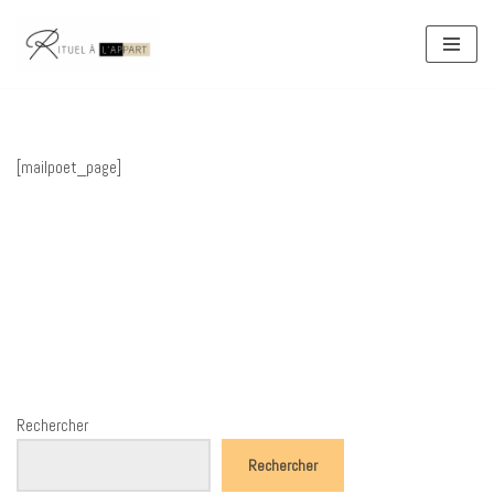
Aller
au
contenu
[mailpoet_page]
Rechercher
Rechercher