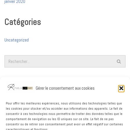
janvier 2020
Catégories
Uncategorized
Articles récents
Gérer le consentement aux cookies
A Simple Guide to Design Thinking
Web Design Trends for 2020
Pour offrir les meilleures expériences, nous utilisons des technologies telles que
les cookies pour stocker et/ou accéder aux informations des appareils. Le fait de
5 UX Principles for Creating a Great Website
consentir à ces technologies nous permettra de traiter des données telles que le
comportement de navigation ou les ID uniques sur ce site. Le fait de ne pas
consentir ou de retirer son consentement peut avoir un effet négatif sur certaines
caractéristiques et fonctions.